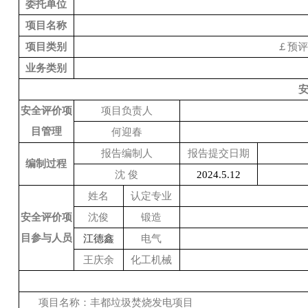
委托单位
项目名称
项目类别
￡
预
业务类别
安全评价项
项目负责人
目管理
何迎春
报告编制人
报告提交日期
编制过程
沈 俊
2024.5.12
姓名
认定专业
安全评价项
沈俊
锻造
目参与人员
江德鑫
电气
王庆余
化工机械
项目名称：
丰都垃圾焚烧发电项目