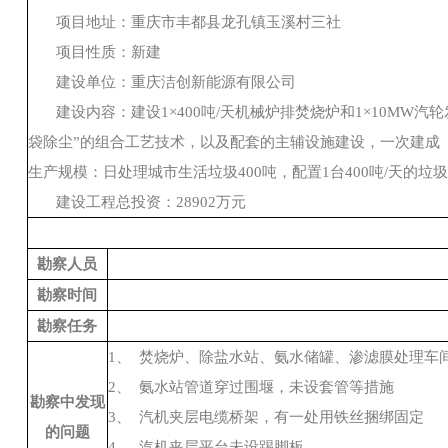
项目地址：
重庆市丰都县龙孔镇玉溪村三社
项目性质：
新建
建设单位：
重庆洁创新能源
有限公司
建设内容：
建设
1
×
400
吨
/
天机械炉排焚烧炉和
1
×
10MW
汽轮
袋除尘”的组合工艺技术，以及配套的主辅设施建设，一次建成
生产规模：
日处理城市生活垃圾
400
吨，配置
1
台
400
吨
/
天的垃圾
建设工程总投资：
28902
万元
勘察人员
勘察时间
勘察任务
1、
焚烧炉、除盐水站、氨水储罐、渗滤膜处理车
2、
氨水站管道穿过围堰，未设套管等措施
勘察中发现
3、
汽机夹层电缆桥架，有一处用铁丝捆绑固定
的问题
4、
汽机夹层平台未设踢脚板