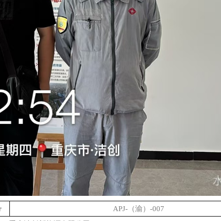
号
APJ-
（渝）
-007