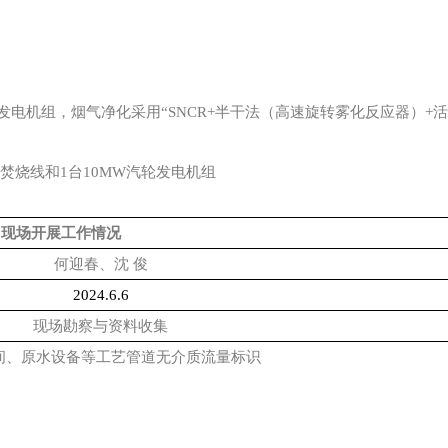
发电机组，烟气净化采用“
SNCR+
半干法（高速旋转雾化反应器）
+
活
焚烧线和
1
台
10MW
汽轮发电机组
现场开展工作情况
何迎春
、沈 俊
2024.6.6
现场勘察与资料收集
间、原水设备等工艺管道无介质流量标识