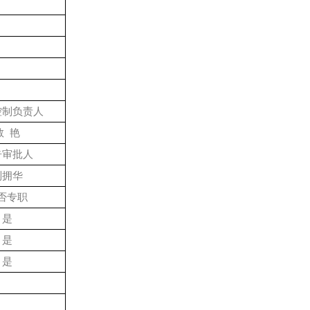
控制负责人
敬
艳
告审批人
刘拥华
否专职
是
是
是