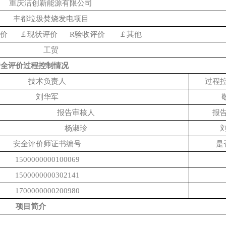
重庆洁创新能源
有限公司
丰都垃圾焚烧发电项目
评价
￡
现状评价
R
验收评价
￡
其他
工贸
安全评价过程控制情况
技术负责人
过程
刘华军
报告审核人
报
杨淑珍
安全评价师证书编号
是
1500000000100069
1500000000302141
1700000000200980
项目简介